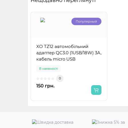
Нещодавно переглянуті
Популярный
XO TZ12 автомобільний
адаптер QC3.0 (1USB/18W) 3А,
кабель micro USB
В наявності
0
150 грн.