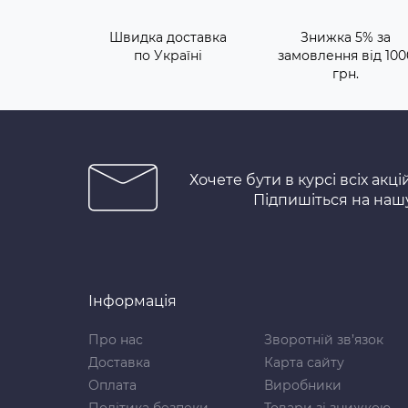
Швидка доставка
Знижка 5% за
по Україні
замовлення від 100
грн.
Хочете бути в курсі всіх акці
Підпишіться на наш
Інформація
Про нас
Зворотній зв’язок
Доставка
Карта сайту
Оплата
Виробники