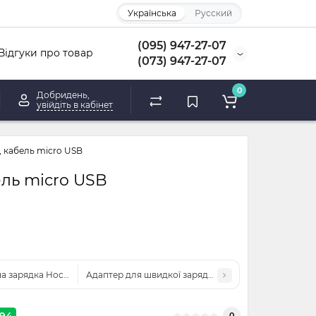
Українська
Русский
(095) 947-27-07
Відгуки про товар
(073) 947-27-07
0
Добридень,
увійдіть в кабінет
, кабель micro USB
ель micro USB
а зарядка Hoco Z36 2.4A
Адаптер для швидкої зарядки XO L85D QC3.0 1USB, 
94
0