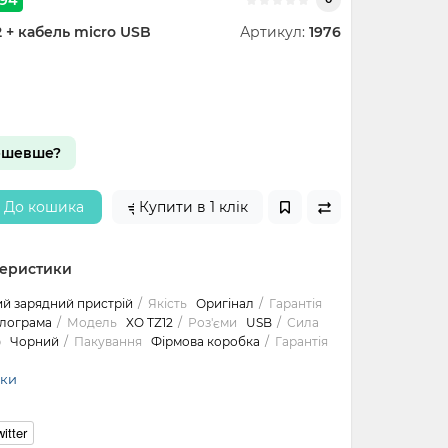
2 + кабель micro USB
Артикул:
1976
ешевше?
До кошика
Купити в 1 клік
теристики
й зарядний пристрій
Якість
Оригінал
Гарантія
олограма
Модель
XO TZ12
Роз'єми
USB
Сила
р
Чорний
Пакування
Фірмова коробка
Гарантія
ики
itter