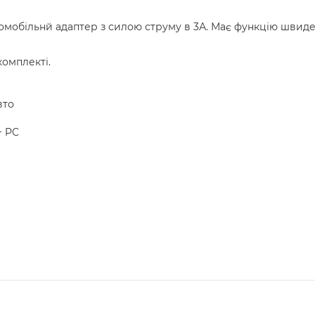
омобільнй адаптер з силою струму в 3А. Має функцію швиде
комплекті.
вто
+ PC