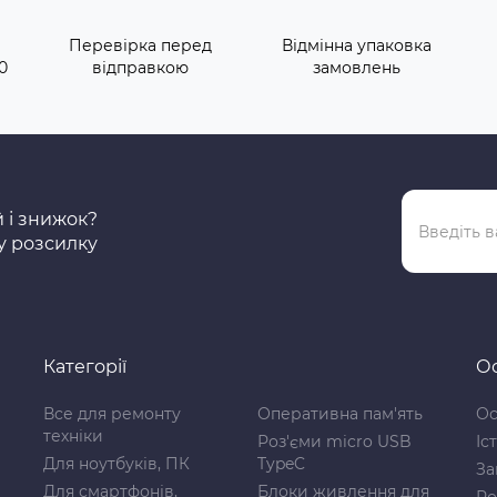
Перевірка перед
Відмінна упаковка
0
відправкою
замовлень
й і знижок?
у розсилку
Категорії
Ос
Все для ремонту
Оперативна пам'ять
Ос
техніки
Роз'єми micro USB
Іс
Для ноутбуків, ПК
TypeC
За
Для смартфонів,
Блоки живлення для