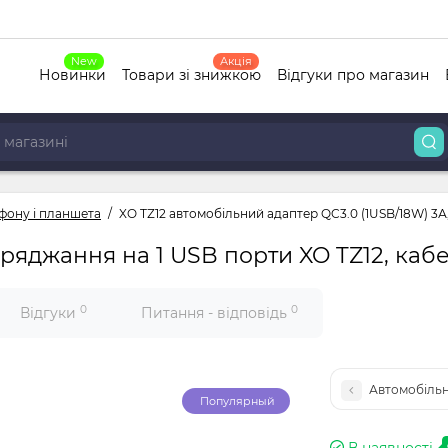
New
Акція
Новинки
Товари зі знижкою
Відгуки про магазин
фону і планшета
XO TZ12 автомобільний адаптер QC3.0 (1USB/18W) 3А
ряджання на 1 USB порти XO TZ12, каб
0
0
Відгуки
Питання - відповідь
Автомобільн
Популярный
В наявності