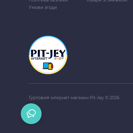
Політика безпеки
Товари зі знижкою
Умови згоди
Гуртовий інтернет магазин Pit-Jey © 2026