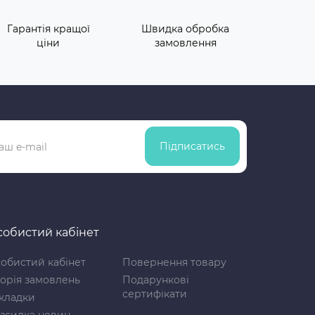
Гарантія кращої
Швидка обробка
ціни
замовлення
Підписатись
обистий кабінет
обистий кабінет
Повернення товару
торія замовлень
Подарункові
сертифікати
кладки