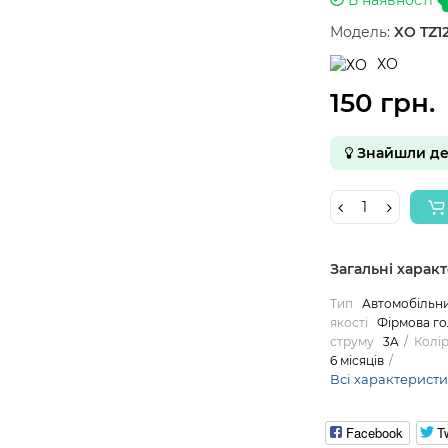
Модель:
XO TZ1
ХО
150 грн.
Знайшли д
Загальні харак
Тип
Автомобільни
якості
Фірмова г
струму
3A
Колі
6 місяців
Всі характерист
Facebook
Tw