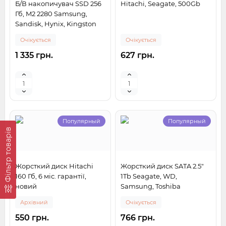
Б/В накопичувач SSD 256
Hitachi, Seagate, 500Gb
Гб, M2 2280 Samsung,
Sandisk, Hynix, Kingston
Очікується
Очікується
1 335 грн.
627 грн.
Популярный
Популярный
Фільтр товарів
Жорсткий диск Hitachi
Жорсткий диск SATA 2.5"
160 Гб, 6 міс. гарантії,
1Tb Seagate, WD,
новий
Samsung, Toshiba
Архівний
Очікується
550 грн.
766 грн.