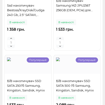
Б/В накопичувач
Ssd накопичувач
Samsung MZ-JPU256T
Bestoss/XrayDisk/Gudga
256GB (OEM, PCIe) для
240 Gb, 2.5" SATAIII,
MacBook
швидкість 500/550 Мбіт/с
В наявності
В наявності
1 358 грн.
1 533 грн.
Популярный
Популярный
Б/В накопичувач SSD
Б/В накопичувач SSD
SATA 250Гб Samsung,
SATA 500 Гб Samsung,
Kingston, Sandisk, Hynix
Kingston, Sandisk, Hynix
В наявності
В наявності
1 533 грн.
2 089 грн.