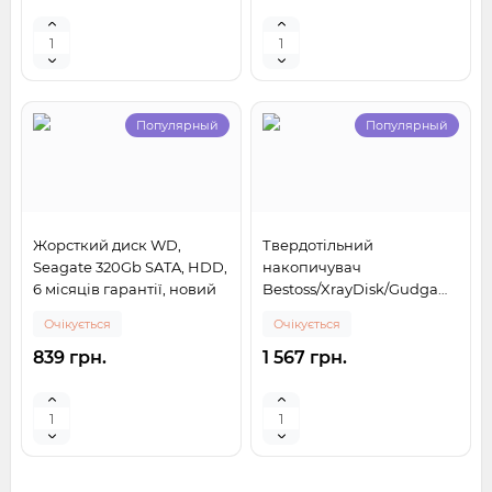
Популярный
Популярный
Жорсткий диск WD,
Твердотільний
Seagate 320Gb SATA, HDD,
накопичувач
6 місяців гарантії, новий
Bestoss/XrayDisk/Gudga
256 Gb 2.5" SATAIII 6Gb/s
Очікується
Очікується
839 грн.
1 567 грн.