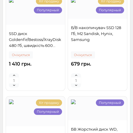
Хіт продажу
Хіт продажу
Популярный
Популярный
Б/В накопичувач SSD 128
SSD диск
Гб, M2 Sandisk, Hynix,
Goldenfir/Bestoss/XrayDisk
Samsung
480 Гб, швидкість 600
Мбіт
Очікується
Очікується
1 410 грн.
679 грн.
Хіт продажу
Популярный
Популярный
БВ Жорсткий диск WD,