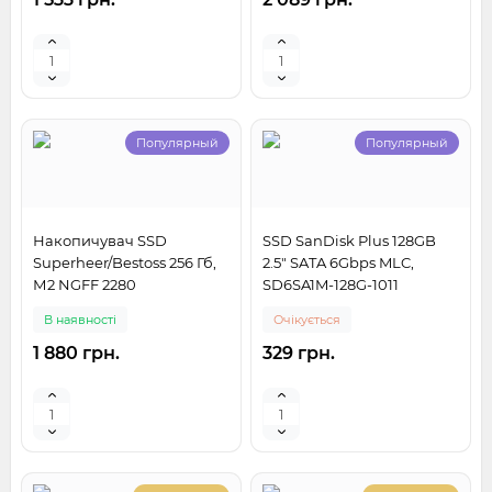
Популярный
Популярный
Накопичувач SSD
SSD SanDisk Plus 128GB
Superheer/Bestoss 256 Гб,
2.5" SATA 6Gbps MLC,
М2 NGFF 2280
SD6SA1M-128G-1011
В наявності
Очікується
1 880 грн.
329 грн.