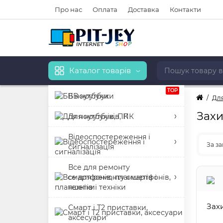
Про нас
Оплата
Доставка
Контакти
Каталог товарів
TOP
БВ ноутбуки
Для
Захи
Для ноутбуків, ПК
Відеоспостереження і
За з
сигналізація
Все для ремонту
смартфонів, планшетів і
техніки
Зах
Смарт і Т2 приставки,
аксесуари