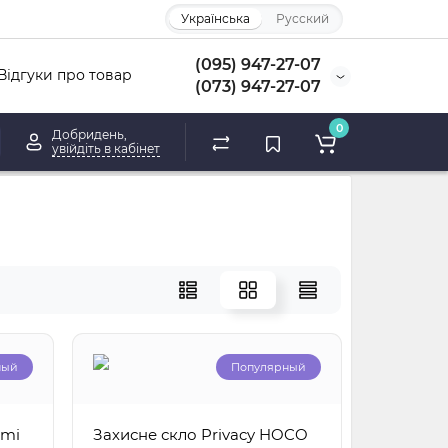
Українська
Русский
(095) 947-27-07
Відгуки про товар
(073) 947-27-07
0
Добридень,
увійдіть в кабінет
ный
Популярный
dmi
Захисне скло Privacy HOCO