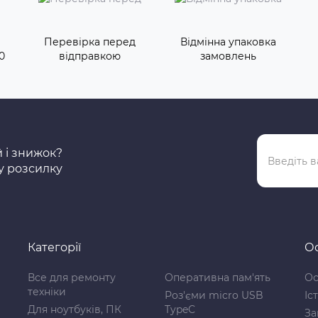
Перевірка перед
Відмінна упаковка
0
відправкою
замовлень
й і знижок?
у розсилку
Категорії
Ос
Все для ремонту
Оперативна пам'ять
Ос
техніки
Роз'єми micro USB
Іс
Для ноутбуків, ПК
TypeC
За