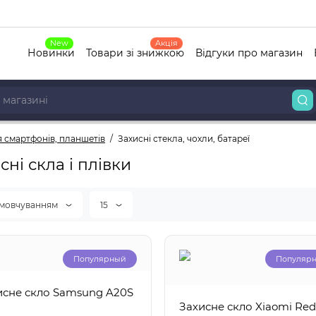
New
Акція
Новинки
Товари зі знижкою
Відгуки про магазин
 смартфонів, планшетів
Захисні стекла, чохли, батареї
сні скла і плівки
амовчуванням
15
Популярный
Популяр
исне скло Samsung A20S
Захисне скло Xiaomi Re