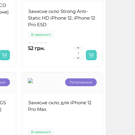
OCO
Захисне скло Strong Anti-
рне)
ный
Static HD iPhone 12, iPhone 12
Pro ESD
В наявності
бука
3.0
52 грн.
ный
Популярный
 G5
Захисне скло для iPhone 12
)
Pro Max
В наявності