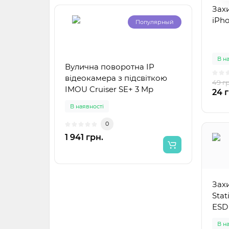
Захи
iPho
Популярный
Сма
В н
Вулична поворотна IP
4/32
відеокамера з підсвіткою
49 г
IMOU Cruiser SE+ 3 Mp
24 г
В наявності
В н
0
1 941 грн.
1 91
Захи
Stat
ESD
В н