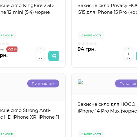
сне скло KingFire 2.5D
Захисне скло Privacy H
ne 12 mini (5,4) чорне
G15 для iPhone 15 Pro (чо
Популярный
Популяр
рт приставка Tanix TX5
аявності
В наявності
Блок живлення для ноут
 Гб, Андроїд 14
Dell (19.5V 3.34A 65W) 4.5x
94 грн.
рн.
-52 %
мм + пин
рн.
аявності
В наявності
0
0
1 грн.
301 грн.
Популярный
Популяр
Захисне скло для HOCO
сне скло Strong Anti-
iPhone 14 Pro Max (чорне
ic HD iPhone XR, iPhone 11
аявності
В наявності