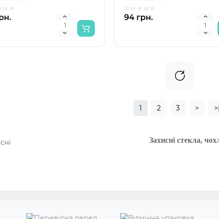
рн.
94 грн.
1
2
3
>
>
Захисні стекла, чох