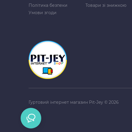
Політика безпеки
Товари зі знижкою
Умови згоди
Гуртовий інтернет магазин Pit-Jey © 2026