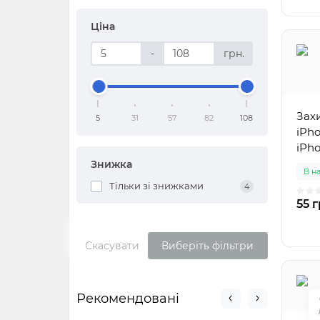
Ціна
-
грн.
Зах
5
31
57
82
108
iPho
iPho
Знижка
В н
Тільки зі знижками
4
55 г
Скасувати
Виберіть фільтри
Рекомендовані