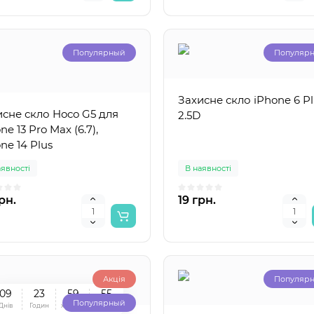
Популярный
Популяр
Захисне скло iPhone 6 Pl
исне скло Hoco G5 для
2.5D
ne 13 Pro Max (6.7),
ne 14 Plus
аявності
В наявності
рн.
19 грн.
Акція
Популяр
0
9
2
3
5
9
5
4
Популярный
Днів
Годин
хвилин
сек