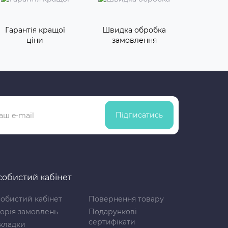
Гарантія кращої
Швидка обробка
ціни
замовлення
Підписатись
обистий кабінет
обистий кабінет
Повернення товару
торія замовлень
Подарункові
сертифікати
кладки