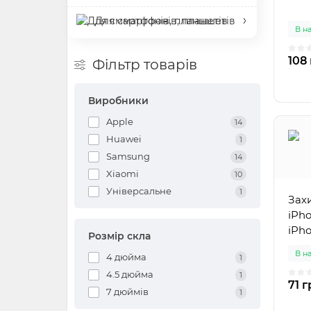
Для смартфонів, планшетів
В н
108 
Фільтр товарів
Виробники
Apple
14
Huawei
1
Samsung
14
Xiaomi
10
Універсальне
1
Зах
iPho
iPho
Розмір скла
В н
4 дюйма
1
4.5 дюйма
1
71 г
7 дюймів
1