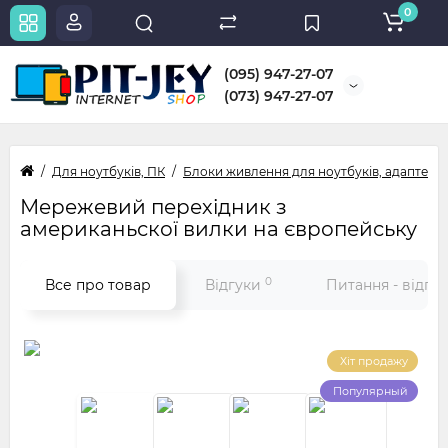
0
(095) 947-27-07
(073) 947-27-07
Для ноутбуків, ПК
Блоки живлення для ноутбуків, адаптери
Мережевий перехідник з
американьскої вилки на європейську
0
Все про товар
Відгуки
Питання - відпо
Хіт продажу
Популярный