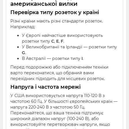
американської вилки
Перевірка типу розеток у країні
Різні країни мають різні стандарти розеток.
Наприклад:
У Європі найчастіше використовують
розетки типу
C
,
E
,
F
.
У Великобританії та Ірландії — розетки типу
G
.
В Австралії — розетки типу
I
.
Перед подорожжю або підключенням техніки
варто переконатися, що обраний вами
перехідник підходить для місцевих розеток.
Напруга і частота мережі
У США використовується напруга 110-120 В з
частотою 60 Гц. У більшості європейських країн —
напруга 220-240 В з частотою 50 Гц.
Переконайтеся, що ваша техніка підтримує
широкий діапазон напруг (100-240 В), або
використовуйте перетворювач напруги, якщо