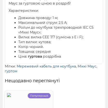
Маус за гуртовою ціною в роздріб!
Характеристики:
Довжина проводу: 1 м;
Максимальний струм: 2.5 А;
Роз'єм до ноутбука: трехпроводной IEC С5
«Міккі Маус»;
Вилка: вилка CEE 7/7 (сумісна з E і F);
Тип вилки: кутова;
Колір чорний.
Товщина: середня
Ціна:
гуртова
роздрібна
Мітки:
Мережевий кабель для ноутбука
,
Міккі Маус
,
гуртом
Нещодавно переглянуті
Популярный