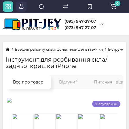
0
(095) 947-27-07
(073) 947-27-07
Все для ремонту смартфонів, планшетів і техніки
Інструмент
Інструмент для розбивання скла/
задньої кришки iPhone
0
Все про товар
Відгуки
Питання - відпо
Популярный