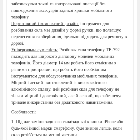
забезпечуючи точні та контрольовані операції без
пошкодження аксесуарів задньої кришки мобільного
телефону.
Портативний і компактний дизайн:
інструмент для
розбивання скла має дизайн у формі ручки, що полегшує
перенесення та зберігання, ідеально підходить для ремонту в
дорозі.
Універсальна сумісність:
Розбивач скла телефону TE-792
підходить для широкого діапазону моделей мобільних
телефонів. Його діаметр 14 мм робить його сумісним з
різними пристроями, що робить його необхідним
інструментом для обслуговування мобільних телефонів.
Міцний і легкий: виготовлений із високоякісного
алюмінієвого сплаву, цей розбивач скла для телефону не
тільки міцний і довговічний, але й легкий, що забезпечує
тривале використання без додаткового навантаження.
Особливості:
1. Під час заміни заднього скла/задньої кришки iPhone або
будь-якої іншої марки смартфону, буде значно легше, коли
скло розіб’ється на менші частини.