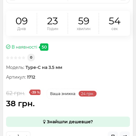
0
9
2
3
5
9
5
4
Днів
Годин
хвилин
сек
В наявності
50
0
Модель:
Type-C на 3.5 мм
Артикул:
1712
62 грн.
-39 %
Ваша знижка:
24 грн.
38 грн.
Знайшли дешевше?