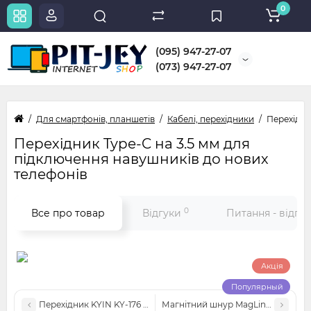
0
(095) 947-27-07
(073) 947-27-07
Для смартфонів, планшетів
Кабелі, перехідники
Перехідни
Перехідник Type-C на 3.5 мм для
підключення навушників до нових
телефонів
0
Все про товар
Відгуки
Питання - відпо
Акція
Популярный
Перехідник KYIN KY-176 для Apple, навушники + зарядка
Магнітний шнур MagLink для ком