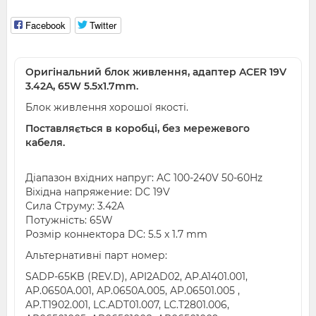
Facebook
Twitter
Оригінальний блок живлення, адаптер ACER 19V
3.42A, 65W 5.5x1.7mm.
Блок живлення хорошої якості.
Поставляється в коробці, без мережевого
кабеля.
Діапазон вхідних напруг: AC 100-240V 50-60Hz
Віхідна напряжение: DC 19V
Сила Струму: 3.42A
Потужність: 65W
Розмір коннектора DC: 5.5 x 1.7 mm
Альтернативні парт номер:
SADP-65KB (REV.D), API2AD02, AP.A1401.001,
AP.0650A.001, AP.0650A.005, AP.06501.005 ,
AP.T1902.001, LC.ADT01.007, LC.T2801.006,