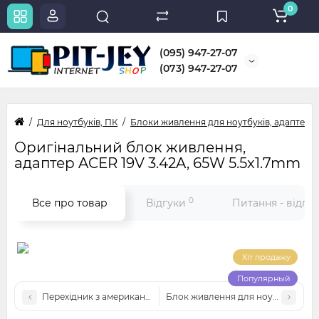
0
(095) 947-27-07
(073) 947-27-07
Для ноутбуків, ПК
Блоки живлення для ноутбуків, адаптери
Оригінальний блок живлення,
адаптер ACER 19V 3.42A, 65W 5.5x1.7mm
0
Все про товар
Відгуки
Питання - відпо
Хіт продажу
Популярный
Перехідник з американьскої вилки на європейську
Блок живлення для ноутбука ASUS 