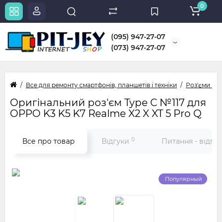
0
(095) 947-27-07
(073) 947-27-07
Все для ремонту смартфонів, планшетів і техніки
Роз'єми micr
Оригінальний роз'єм Type C №117 для
OPPO K3 K5 K7 Realme X2 X XT 5 Pro Q
0
Все про товар
Відгуки
Питання - відпо
Популярный