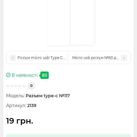
Роз'єм micro usb Type C №112 для Xiaomi Redmi Note11 Note 11 
Micro usb роз'єм №63 для OPPO A8
В наявності
85
0
Модель:
Разъем type-c №117
Артикул:
2139
19 грн.