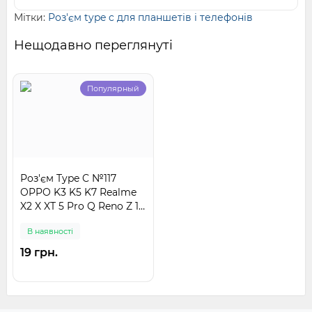
Мітки:
Роз'єм type c для планшетів і телефонів
Нещодавно переглянуті
Популярный
Роз'єм Type C №117
OPPO K3 K5 K7 Realme
X2 X XT 5 Pro Q Reno Z 1
2 2Z 3 4 Ace A91 A52
В наявності
A92S
19 грн.