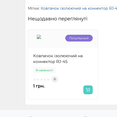
Мітки:
Ковпачок ізолюючий на коннектор RJ-
Нещодавно переглянуті
Популярный
Ковпачок ізолюючий на
коннектор RJ-45
В наявності
0
1 грн.