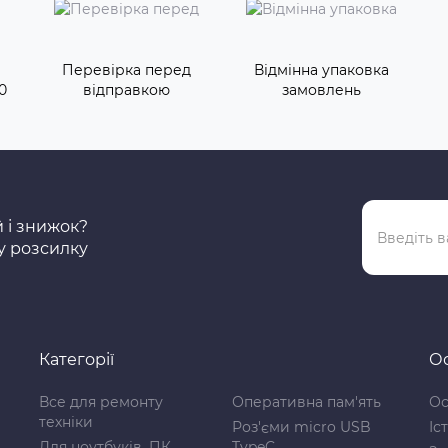
Перевірка перед
Відмінна упаковка
0
відправкою
замовлень
й і знижок?
у розсилку
Категорії
Ос
Все для ремонту
Оперативна пам'ять
Ос
техніки
Роз'єми micro USB
Іс
Для ноутбуків, ПК
TypeC