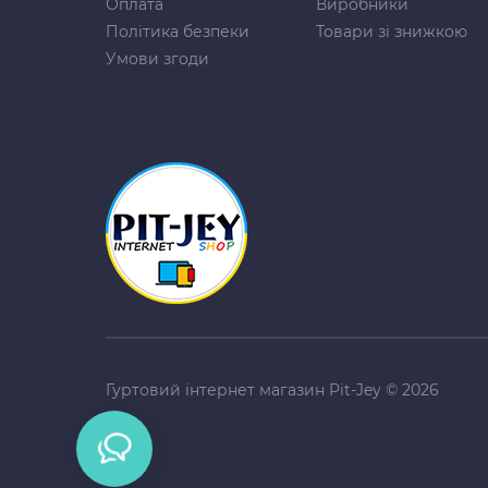
Оплата
Виробники
Політика безпеки
Товари зі знижкою
Умови згоди
Гуртовий інтернет магазин Pit-Jey © 2026