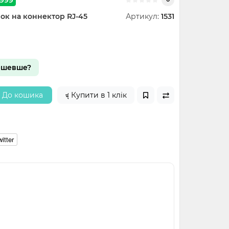
ок на коннектор RJ-45
Артикул:
1531
ешевше?
До кошика
Купити в 1 клік
itter