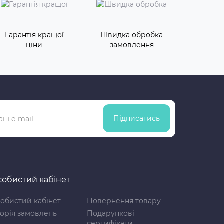
Гарантія кращої
Швидка обробка
ціни
замовлення
Підписатись
обистий кабінет
обистий кабінет
Повернення товару
торія замовлень
Подарункові
сертифікати