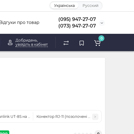
Українська
Русский
(095) 947-27-07
Відгуки про товар
(073) 947-27-07
0
Добридень,
увійдіть в кабінет
nlink UT-8S на 8 портів
Конектор RJ-11 (позолочені контакти) 10 штук
999
0