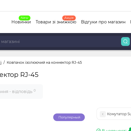
New
Акція
Новинки
Товари зі знижкою
Відгуки про магазин
i
Ковпачок ізолюючий на коннектор RJ-45
ектор RJ-45
0
ння - відповідь
Комутатор Su
Популярный
В наявності