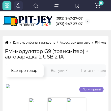
0
(095) 947-27-07
(073) 947-27-07
Для смартфонів, планшетів
Аксесуари для авто
FM-модуля
FM-модулятор G9 (трансмітер) +
автозарядка 2 USB 2.1A
0
Все про товар
Відгуки
Питання - відпо
Популярный