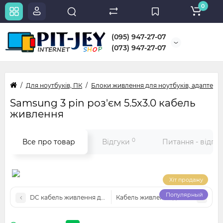
0
(095) 947-27-07
(073) 947-27-07
Для ноутбуків, ПК
Блоки живлення для ноутбуків, адаптери
Samsung 3 pin роз'єм 5.5x3.0 кабель
живлення
0
Все про товар
Відгуки
Питання - відпо
Хіт продажу
Популярный
DC кабель живлення для БП LENOVO USB + pin прямокутний
Кабель живлення для ПК, системн