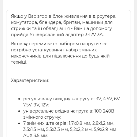
Якщо у Вас згорів блок живлення від роутера,
комутатора, блендера, бритви, машинки для
стрижки та ін обладнання - Вам на допомогу
прийде Універсальний адаптер 3-12V 3A.
Він має перемикач з вибором напруги яке
потрібно устаткування і набір змінних
наконечників для підключення до будь-якій
техніці.
Характеристики:
регульовану вихідну напругу в: 3V, 4.5V, 6V,
7.5V, 9V, 12V;
універсальне вхідна напруга в: 100-240В
змінного струму;
7 знімних штекерів: 1,7х0,8 мм, 2,8х1,2 мм,
3,5х1,5 мм, 5,5х3,3 мм, 5,2х2,2 мм, 5,9х2,9 мм і
AUX 3.5 мм;