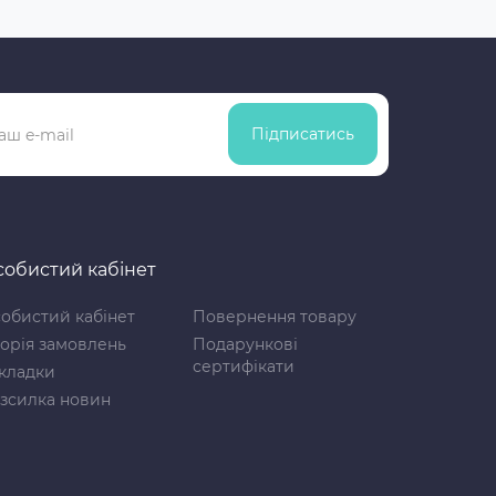
Підписатись
обистий кабінет
обистий кабінет
Повернення товару
торія замовлень
Подарункові
сертифікати
кладки
зсилка новин