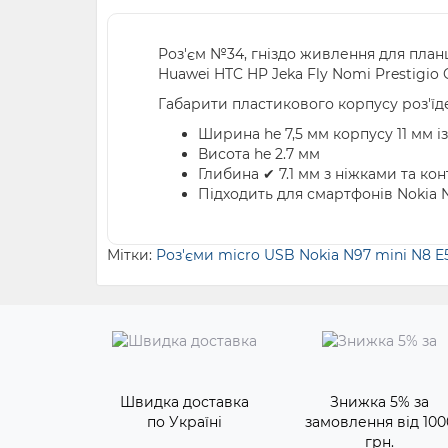
Роз'єм №34, гніздо живлення для пла
Huawei HTC HP Jeka Fly Nomi Prestigio 
Габарити пластикового корпусу роз'їде
Ширина he 7,5 мм корпусу 11 мм і
Висота he 2.7 мм
Глибина ✔ 7.1 мм з ніжками та ко
Підходить для смартфонів Nokia N
Мітки:
Роз'єми micro USB Nokia N97 mini N8 E5
Швидка доставка
Знижка 5% за
по Україні
замовлення від 100
грн.