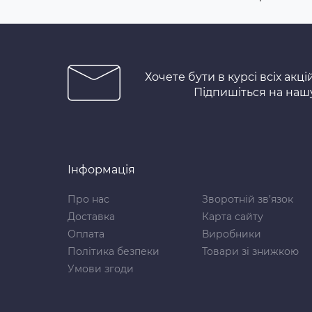
Хочете бути в курсі всіх акці
Підпишіться на наш
Інформація
Про нас
Зворотній зв’язок
Доставка
Карта сайту
Оплата
Виробники
Політика безпеки
Товари зі знижкою
Умови згоди