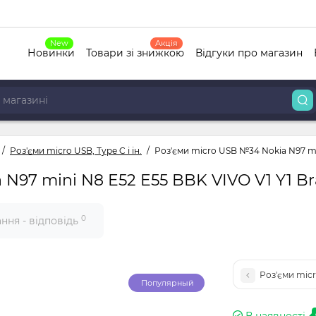
New
Акція
Новинки
Товари зі знижкою
Відгуки про магазин
Роз'єми micro USB, Type C і ін.
Роз'єми micro USB №34 Nokia N97 mi
N97 mini N8 E52 E55 BBK VIVO V1 Y1 Br
0
ння - відповідь
Роз'єми micr
Популярный
В наявності