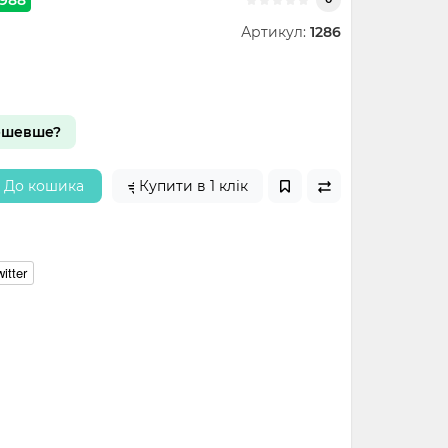
Артикул:
1286
ешевше?
До кошика
Купити в 1 клік
itter