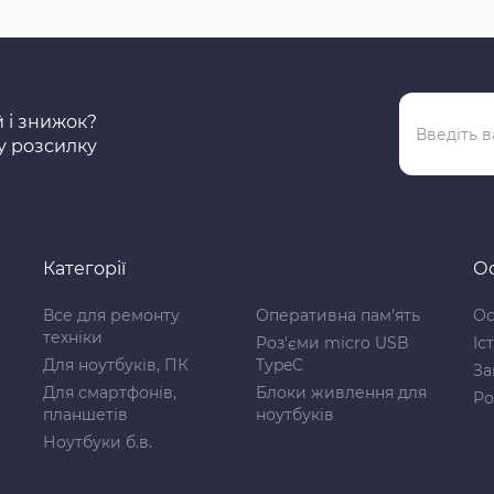
й і знижок?
у розсилку
Категорії
Ос
Все для ремонту
Оперативна пам'ять
Ос
техніки
Роз'єми micro USB
Іс
Для ноутбуків, ПК
TypeC
За
Для смартфонів,
Блоки живлення для
Ро
планшетів
ноутбуків
Ноутбуки б.в.