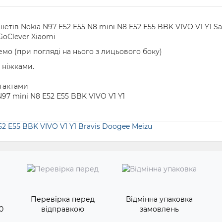
ншетів
Nokia N97 E52 E55 N8 mini N8 E52 E55 BBK VIVO V1 Y1 S
GoClever Xiaomi
мо (при погляді на нього з лицьового боку)
з ніжками.
нтактами
97 mini N8 E52 E55 BBK VIVO V1 Y1
2 E55 BBK VIVO V1 Y1 Bravis Doogee Meizu
Перевірка перед
Відмінна упаковка
0
відправкою
замовлень