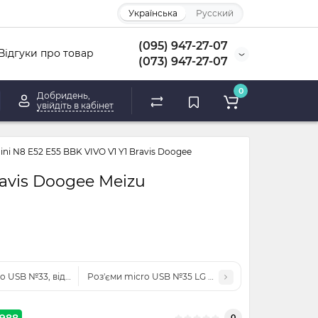
Українська
Русский
(095) 947-27-07
Відгуки про товар
(073) 947-27-07
0
Добридень,
увійдіть в кабінет
ni N8 E52 E55 BBK VIVO V1 Y1 Bravis Doogee
avis Doogee Meizu
o USB №33, відстань між ніжками 4,85 на 5,5мм
Роз'єми micro USB №35 LG K9 G9 X210 LM-X210EM 
988
0