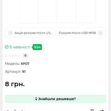
Акція роз'єми micro USB 11 видів по 5 штук ГУРТ
Роз'єми micro USB №08
В наявності
924
0
Модель:
№07
Артикул:
91
8 грн.
Знайшли дешевше?