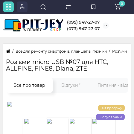
0
(095) 947-27-07
(073) 947-27-07
Все для ремонту смартфонів, планшетів і техніки
Роз'єми micr
Роз'єми micro USB №07 для HTC,
ALLFINE, FINE8, Diana, ZTE
0
Все про товар
Відгуки
Питання - відпо
Хіт продажу
Популярный