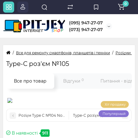
0
(095) 947-27-07
(073) 947-27-07
Все для ремонту смартфонів, планшетів і техніки
Роз'єми micr
Type-C роз'єм №105
0
Все про товар
Відгуки
Питання - відпо
Хіт продажу
Популярный
Роз'єм Type C №104 Nomi Corsa 3 / Libra 4 / TB-X605
Type-C роз'єм для телефонів №10
В наявності
911