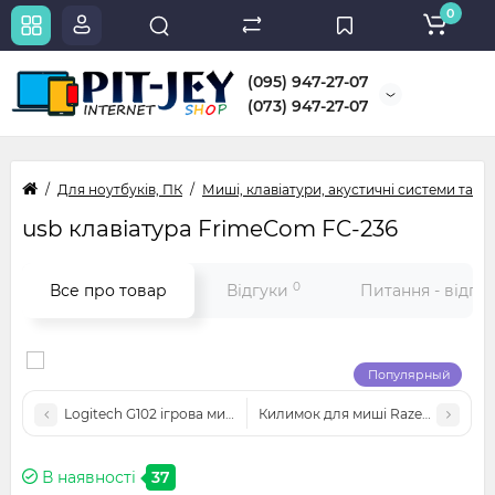
0
(095) 947-27-07
(073) 947-27-07
Для ноутбуків, ПК
Миші, клавіатури, акустичні системи та в
usb клавіатура FrimeCom FC-236
0
Все про товар
Відгуки
Питання - відпо
Популярный
Logitech G102 ігрова миша з підсвічуванням
Килимок для миші Razer 22х18 см
В наявності
37