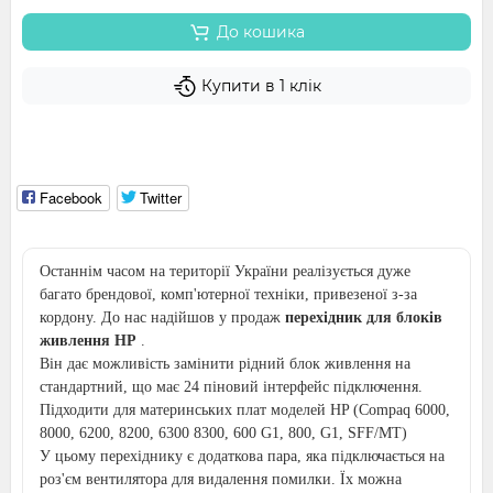
До кошика
Купити в 1 клік
Facebook
Twitter
Останнім часом на території України реалізується дуже
багато брендової, комп'ютерної техніки, привезеної з-за
кордону. До нас надійшов у продаж
перехідник для блоків
живлення HP
.
Він дає можливість замінити рідний блок живлення на
стандартний, що має 24 піновий інтерфейс підключення.
Підходити для материнських плат моделей HP (Compaq 6000,
8000, 6200, 8200, 6300 8300, 600 G1, 800, G1, SFF/MT)
У цьому перехіднику є додаткова пара, яка підключається на
роз'єм вентилятора для видалення помилки. Їх можна