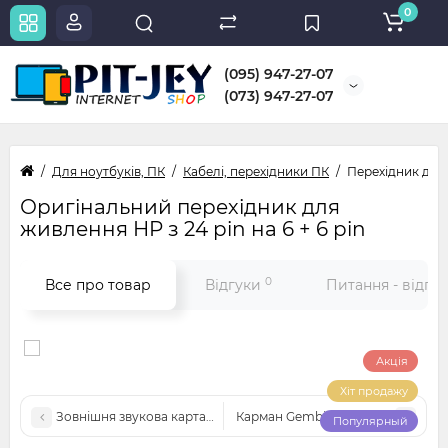
0
(095) 947-27-07
(073) 947-27-07
Для ноутбуків, ПК
Кабелі, перехідники ПК
Перехідник для 
Оригінальний перехідник для
живлення HP з 24 pin на 6 + 6 pin
0
Все про товар
Відгуки
Питання - відпо
Акція
Хіт продажу
Зовнішня звукова карта USB 7.1
Карман Gembird EE2-U2S-5 Black 2
Популярный