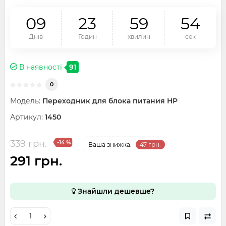
0
9
2
3
5
9
5
4
Днів
Годин
хвилин
сек
В наявності
91
0
Модель:
Переходник для блока питания HP
Артикул:
1450
339 грн.
-14 %
Ваша знижка:
47 грн.
291 грн.
Знайшли дешевше?