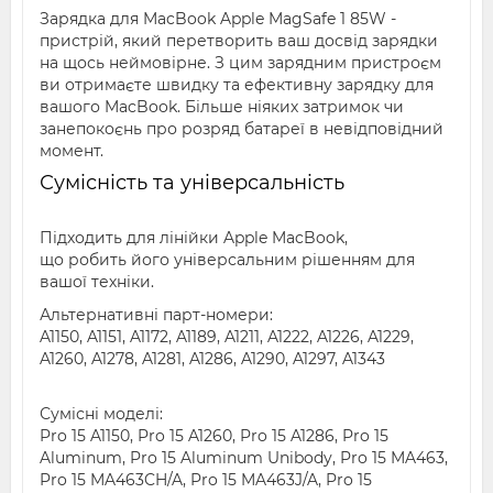
Зарядка для MacBook Apple MagSafe 1 85W -
пристрій, який перетворить ваш досвід зарядки
на щось неймовірне. З цим зарядним пристроєм
ви отримаєте швидку та ефективну зарядку для
вашого MacBook. Більше ніяких затримок чи
занепокоєнь про розряд батареї в невідповідний
момент.
Сумісність та універсальність
Підходить для лінійки Apple MacBook,
що робить його універсальним рішенням для
вашої техніки.
Альтернативні парт-номери:
A1150, A1151, A1172, A1189, A1211, A1222, A1226, A1229,
A1260, A1278, A1281, A1286, A1290, A1297, A1343
Сумісні моделі:
Pro 15 A1150, Pro 15 A1260, Pro 15 A1286, Pro 15
Aluminum, Pro 15 Aluminum Unibody, Pro 15 MA463,
Pro 15 MA463CH/A, Pro 15 MA463J/A, Pro 15