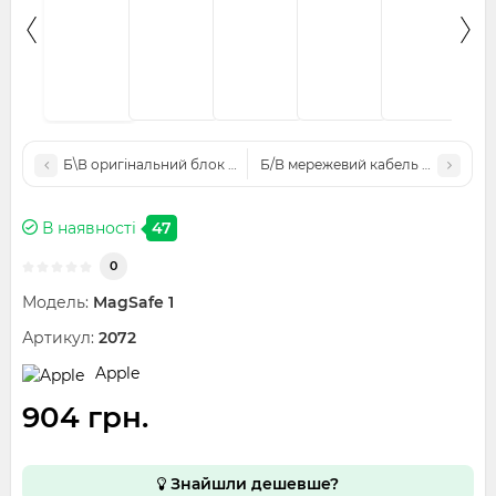
Б\В оригінальний блок живлення для Apple MacBook 85W Mag
Б/В мережевий кабель для ноутб
В наявності
47
0
Модель:
MagSafe 1
Артикул:
2072
Apple
904 грн.
Знайшли дешевше?