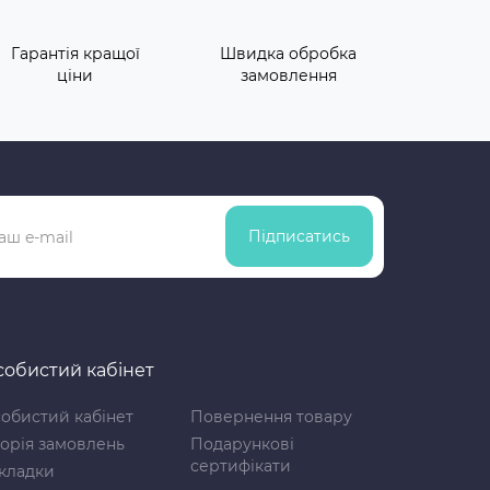
Гарантія кращої
Швидка обробка
ціни
замовлення
Підписатись
обистий кабінет
обистий кабінет
Повернення товару
торія замовлень
Подарункові
сертифікати
кладки