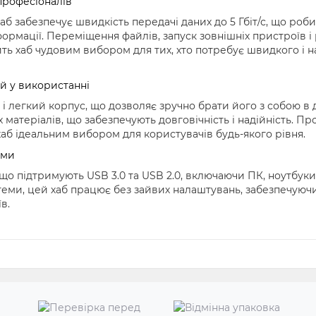
професіоналів
хаб забезпечує швидкість передачі даних до 5 Гбіт/с, що роб
ормації. Переміщення файлів, запуск зовнішніх пристроїв 
ть хаб чудовим вибором для тих, хто потребує швидкого і н
й у використанні
й і легкий корпус, що дозволяє зручно брати його з собою 
 матеріалів, що забезпечують довговічність і надійність. Пр
аб ідеальним вибором для користувачів будь-якого рівня.
ями
 що підтримують USB 3.0 та USB 2.0, включаючи ПК, ноутбуки
теми, цей хаб працює без зайвих налаштувань, забезпечуючи
в.