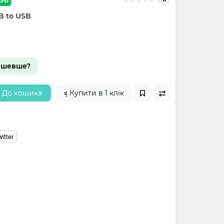
B to USB
ешевше?
До кошика
Купити в 1 клік
itter