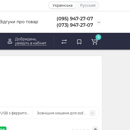
Українська
Русский
(095) 947-27-07
Відгуки про товар
(073) 947-27-07
0
Добридень,
увійдіть в кабінет
SB з ферритом, тато мама, AM - AF 3м
Зовнішня кишеня для ssd m2, NGFF (SATA), USB 3.1 
98
0