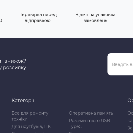
Перевірка перед
Відмінна упаковка
0
відправкою
замовлень
й і знижок?
у розсилку
Категорії
Ос
Все для ремонту
Оперативна пам'ять
Ос
техніки
Роз'єми micro USB
Іс
Для ноутбуків, ПК
TypeC
За