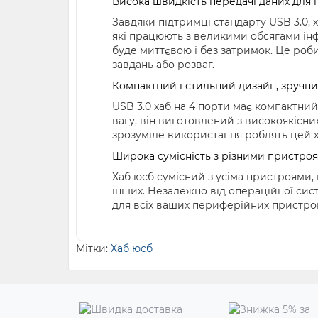
Висока швидкість передачі даних для 
Завдяки підтримці стандарту USB 3.0, 
які працюють з великими обсягами інф
буде миттєвою і без затримок. Це роби
завдань або розваг.
Компактний і стильний дизайн, зручни
USB 3.0 хаб на 4 порти має компактни
вагу, він виготовлений з високоякісних
зрозуміле використання роблять цей х
Широка сумісність з різними пристро
Хаб юсб сумісний з усіма пристроями,
інших. Незалежно від операційної сис
для всіх ваших периферійних пристрої
Мітки:
Хаб юсб