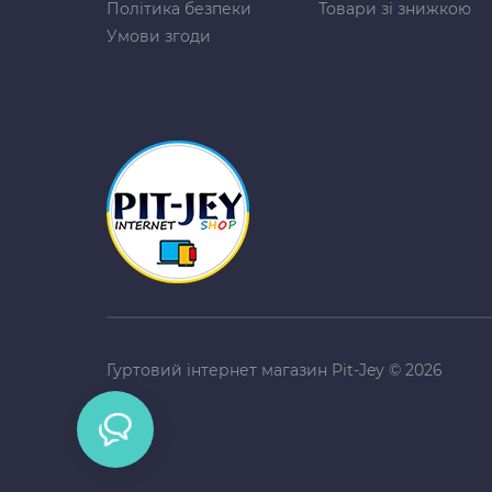
Політика безпеки
Товари зі знижкою
Умови згоди
Гуртовий інтернет магазин Pit-Jey © 2026