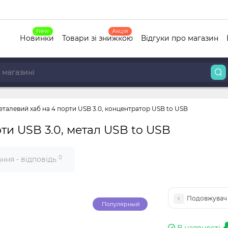
New
Акція
Новинки
Товари зі знижкою
Відгуки про магазин
талевий хаб на 4 порти USB 3.0, концентратор USB to USB
ти USB 3.0, метал USB to USB
0
ння - відповідь
Подовжувач U
Популярный
В наявності