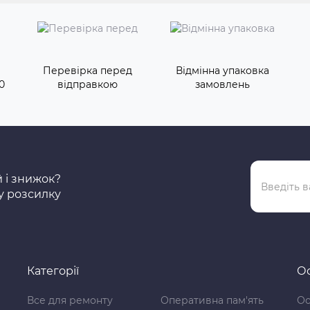
Перевірка перед
Відмінна упаковка
0
відправкою
замовлень
й і знижок?
у розсилку
Категорії
Ос
Все для ремонту
Оперативна пам'ять
Ос