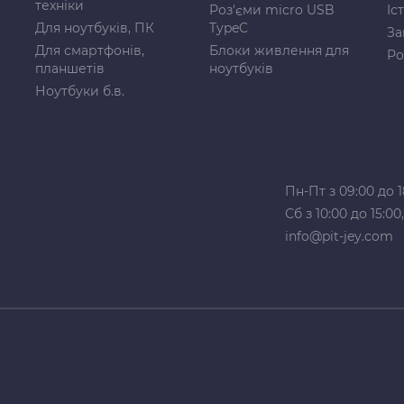
техніки
Роз'єми micro USB
Іс
Для ноутбуків, ПК
TypeC
За
Для смартфонів,
Блоки живлення для
Ро
планшетів
ноутбуків
Ноутбуки б.в.
Пн-Пт з 09:00 до 1
Сб з 10:00 до 15:0
info@pit-jey.com