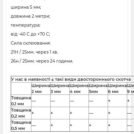
ширина 5 мм;
довжина 2 метри;
температура:
від -40 С до +70 С;
Сила склеювання:
21Н / 25мм. через 1 хв.
26н / 25мм. через 24 години.
У нас в наявності є такі види двостороннього скотча
Ширина
Ширина
Ширина
Ширина
Ширина
Ши
2 мм
3 мм
4 мм
5мм
6 мм
9 
Товщина
---
---
---
---
+
+
0,1 мм
Товщина
+
+
+
---
+
---
0,2 мм
Товщина
---
+
+
+
+
---
0,5 мм