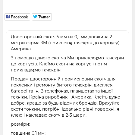
Facebook
Twitter
Двосторонній скотч 5 мм на 0,1 мм довжина 2
метри фірма 3M (приклеює тачскрін до корпусу)
Америка.
З помощю даного скотча Ми приклеюємо тачскрін
до корпусів. Клеїмо скотч на корпус і потім
прикладаємо тачскрін.
Продам двосторонній промисловий скотч для
поклейки і ремонту битого тачскрін, дисплея,
батареї та ін. В телефонах, планшетах та іншої
техніки. Країна виробник - Америка. Клеїть дуже
добре, краще за будь-відомих брендів. Врахуйте
скотч тонкий, потрібні ідеально рівні поверхні, я
клею і накладаю скотч в 2-3 шари.
розміри:
товщина 0,1 мм;