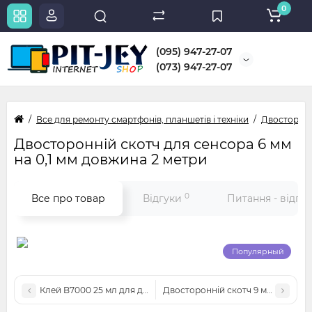
0
(095) 947-27-07
(073) 947-27-07
Все для ремонту смартфонів, планшетів і техніки
Двосторонні
Двосторонній скотч для сенсора 6 мм
на 0,1 мм довжина 2 метри
0
Все про товар
Відгуки
Питання - відпо
Популярный
Клей B7000 25 мл для дому і ремонту електроніки
Двосторонній скотч 9 мм на 0,1 м