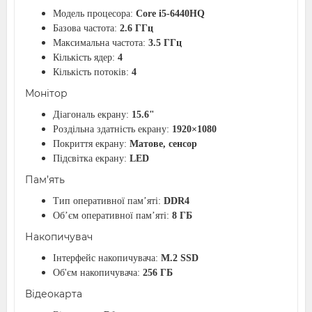
Модель процесора:
Core i5-6440HQ
Базова частота:
2.6 ГГц
Максимальна частота:
3.5 ГГц
Кількість ядер:
4
Кількість потоків:
4
Монітор
Діагональ екрану:
15.6"
Роздільна здатність екрану:
1920×1080
Покриття екрану:
Матове, сенсор
Підсвітка екрану:
LED
Пам’ять
Тип оперативної пам’яті:
DDR4
Об’єм оперативної пам’яті:
8 ГБ
Накопичувач
Інтерфейс накопичувача:
M.2 SSD
Об'єм накопичувача:
256 ГБ
Відеокарта