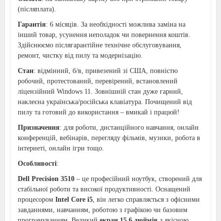
(післяплата).
Гарантія
: 6 місяців. За необхідності можлива заміна на
інший товар, усунення неполадок чи повернення коштів.
Здійснюємо післягарантійне технічне обслуговування,
ремонт, чистку від пилу та модернізацію.
Стан
: відмінний, б/в, привезений зі США, повністю
робочий, протестований, перевірений, встановлений
ліцензійний Windows 11. Зовнішній стан дуже гарний,
наклеєна українська/російська клавіатура. Почищений від
пилу та готовий до використання – вмикай і працюй!
Призначення
: для роботи, дистанційного навчання, онлайн
конференцій, вебінарів, перегляду фільмів, музики, робота в
інтернеті, онлайн ігри тощо.
Особливості
:
Dell Precision 3510
– це професійний ноутбук, створений для
стабільної роботи та високої продуктивності. Оснащений
процесором
Intel Core i5
, він легко справляється з офісними
завданнями, навчанням, роботою з графікою чи базовим
програмуванням. Великий
екран 15.6 дюймів
з якісною