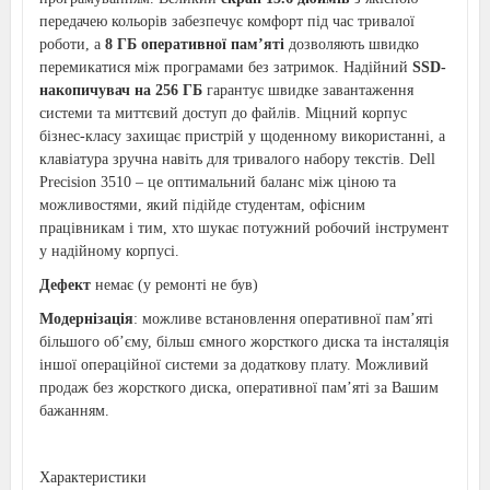
передачею кольорів забезпечує комфорт під час тривалої
роботи, а
8 ГБ оперативної пам’яті
дозволяють швидко
перемикатися між програмами без затримок. Надійний
SSD-
накопичувач на 256 ГБ
гарантує швидке завантаження
системи та миттєвий доступ до файлів. Міцний корпус
бізнес-класу захищає пристрій у щоденному використанні, а
клавіатура зручна навіть для тривалого набору текстів. Dell
Precision 3510 – це оптимальний баланс між ціною та
можливостями, який підійде студентам, офісним
працівникам і тим, хто шукає потужний робочий інструмент
у надійному корпусі.
Дефект
немає (у ремонті не був)
Модернізація
: можливе встановлення оперативної пам’яті
більшого об’єму, більш ємного жорсткого диска та інсталяція
іншої операційної системи за додаткову плату. Можливий
продаж без жорсткого диска, оперативної пам’яті за Вашим
бажанням.
Характеристики