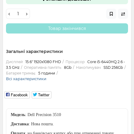
Товар закінчився
Загальні характеристики
Дисплей
15.6" 1920x1080 FHD
Процесор
Core i5-6440HQ 2.6 -
3.5 GHz
Оперативна пам'ять
8Gb
Накопичувач
SSD 256Gb
Батарея тримає
5 години
Всі характеристики
Facebook
Twitter
Модель
: Dell Precision 3510
Доставка
: Нова пошта.
Оплата
: на банківську картку або при отриманні товару