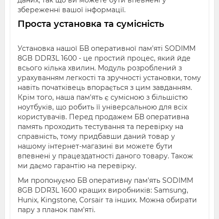
даних, так що ви можете бути впевнені у
збереженні вашої інформації.
Проста установка та сумісність
Установка нашої БВ оперативної пам'яті SODIMM
8GB DDR3L 1600 - це простий процес, який йде
всього кілька хвилин. Модуль розроблений з
урахуванням легкості та зручності установки, тому
навіть початківець впорається з цим завданням.
Крім того, наша пам'ять є сумісною з більшістю
ноутбуків, що робить її універсальною для всіх
користувачів. Перед продажем БВ оперативна
память проходить тестування та перевірку на
справність, тому придбавши даний товар у
нашому інтернет-магазині ви можете бути
впевнені у працездатності даного товару. Також
ми даємо гарантію на перевірку.
Ми пропонуємо БВ оперативну пам'ять SODIMM
8GB DDR3L 1600 кращих виробників: Samsung,
Hunix, Kingstone, Corsair та інших. Можна обирати
пару з планок пам'яті.