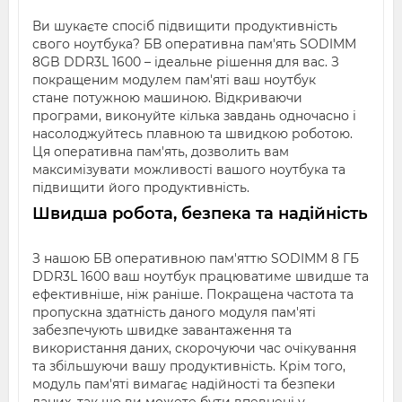
Ви шукаєте спосіб підвищити продуктивність
свого ноутбука? БВ оперативна пам'ять SODIMM
8GB DDR3L 1600 – ідеальне рішення для вас. З
покращеним модулем пам'яті ваш ноутбук
стане потужною машиною. Відкриваючи
програми, виконуйте кілька завдань одночасно і
насолоджуйтесь плавною та швидкою роботою.
Ця оперативна пам'ять, дозволить вам
максимізувати можливості вашого ноутбука та
підвищити його продуктивність.
Швидша робота, безпека та надійність
З нашою БВ оперативною пам'яттю SODIMM 8 ГБ
DDR3L 1600 ваш ноутбук працюватиме швидше та
ефективніше, ніж раніше. Покращена частота та
пропускна здатність даного модуля пам'яті
забезпечують швидке завантаження та
використання даних, скорочуючи час очікування
та збільшуючи вашу продуктивність. Крім того,
модуль пам'яті вимагає надійності та безпеки