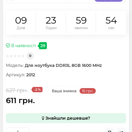
0
9
2
3
5
9
5
4
Днів
Годин
хвилин
сек
В наявності
29
0
Модель:
Для ноутбука DDR3L 8GB 1600 MHz
Артикул:
2012
627 грн.
-2 %
Ваша знижка:
16 грн.
611 грн.
Знайшли дешевше?