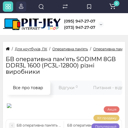
0
(095) 947-27-07
(073) 947-27-07
Для ноутбуків, ПК
Оперативна пам'ять
Оперативна пам'ят
БВ оперативна пам'ять SODIMM 8GB
DDR3L 1600 (PC3L-12800) різні
виробники
0
Все про товар
Відгуки
Питання - відпо
Акція
Хіт продажу
БВ оперативна пам'ять DDR4 4GB 3200 MHz SODIMM (PC4-256
БВ оперативна пам'ять DDR4 8Гб
Популярный