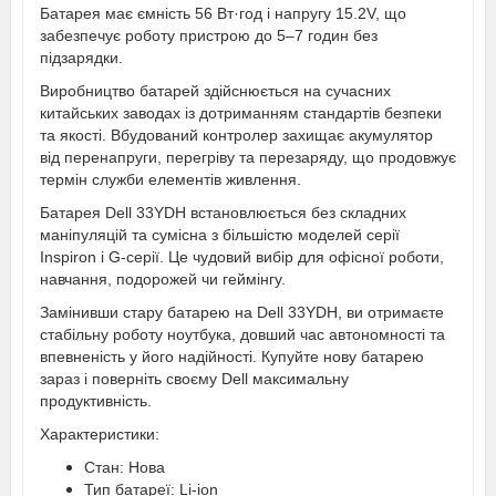
Батарея має ємність 56 Вт·год і напругу 15.2V, що
забезпечує роботу пристрою до 5–7 годин без
підзарядки.
Виробництво батарей здійснюється на сучасних
китайських заводах із дотриманням стандартів безпеки
та якості. Вбудований контролер захищає акумулятор
від перенапруги, перегріву та перезаряду, що продовжує
термін служби елементів живлення.
Батарея Dell 33YDH встановлюється без складних
маніпуляцій та сумісна з більшістю моделей серії
Inspiron і G-серії. Це чудовий вибір для офісної роботи,
навчання, подорожей чи геймінгу.
Замінивши стару батарею на Dell 33YDH, ви отримаєте
стабільну роботу ноутбука, довший час автономності та
впевненість у його надійності. Купуйте нову батарею
зараз і поверніть своєму Dell максимальну
продуктивність.
Характеристики:
Стан: Нова
Тип батареї: Li-ion