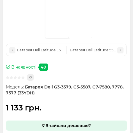
Батарея Dell Latitude E5250, E5450, E5550 (G5M10) 7.4V 51Wh
Батарея Dell Latitude 5520, 5420, 
В наявності
49
0
Модель:
Батарея Dell G3-3579, G5-5587, G7-7580, 7778,
7577 (33YDH)
1 133 грн.
Знайшли дешевше?