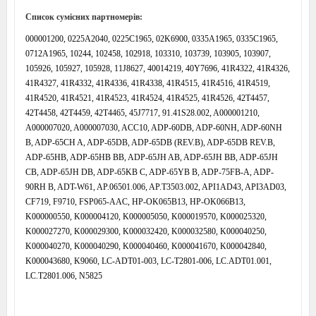
Список сумісних партномерів:
000001200, 0225A2040, 0225C1965, 02K6900, 0335A1965, 0335C1965,
0712A1965, 10244, 102458, 102918, 103310, 103739, 103905, 103907,
105926, 105927, 105928, 11J8627, 40014219, 40Y7696, 41R4322, 41R4326,
41R4327, 41R4332, 41R4336, 41R4338, 41R4515, 41R4516, 41R4519,
41R4520, 41R4521, 41R4523, 41R4524, 41R4525, 41R4526, 42T4457,
42T4458, 42T4459, 42T4465, 45J7717, 91.41S28.002, A000001210,
A000007020, A000007030, ACC10, ADP-60DB, ADP-60NH, ADP-60NH
B, ADP-65CH A, ADP-65DB, ADP-65DB (REV.B), ADP-65DB REV.B,
ADP-65HB, ADP-65HB BB, ADP-65JH AB, ADP-65JH BB, ADP-65JH
CB, ADP-65JH DB, ADP-65KB C, ADP-65YB B, ADP-75FB-A, ADP-
90RH B, ADT-W61, AP.06501.006, AP.T3503.002, API1AD43, API3AD03,
CF719, F9710, FSP065-AAC, HP-OK065B13, HP-OK066B13,
K000000550, K000004120, K000005050, K000019570, K000025320,
K000027270, K000029300, K000032420, K000032580, K000040250,
K000040270, K000040290, K000040460, K000041670, K000042840,
K000043680, K9060, LC-ADT01-003, LC-T2801-006, LC.ADT01.001,
LC.T2801.006, N5825